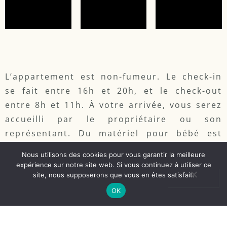
L’appartement est non-fumeur. Le check-in
se fait entre 16h et 20h, et le check-out
entre 8h et 11h. À votre arrivée, vous serez
accueilli par le propriétaire ou son
représentant. Du matériel pour bébé est
disponible sur demande.
Nous utilisons des cookies pour vous garantir la meilleure
expérience sur notre site web. Si vous continuez à utiliser ce
Le service de ménage est inclus dans le prix,
site, nous supposerons que vous en êtes satisfait.
et les lits sont prêts à votre arrivée pour un
OK
séjour confortable dès le premier instant.