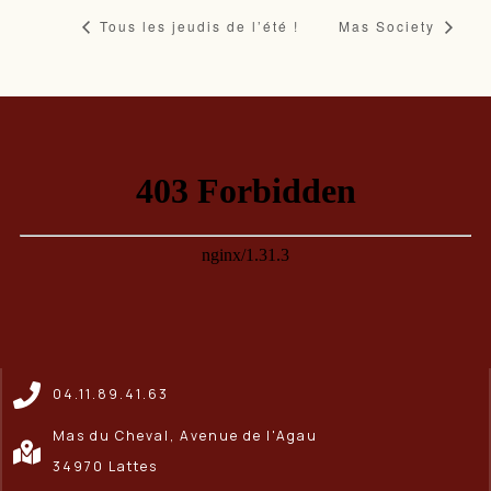
Tous les jeudis de l’été !
Mas Society
04.11.89.41.63
Mas du Cheval, Avenue de l'Agau
34970 Lattes