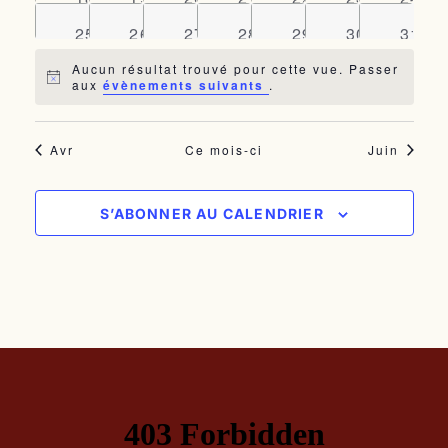
évènements
évènements
évènements
évènements
évènements
évènements
évèn
0
0
0
0
0
0
0
25
26
27
28
29
30
31
évènements
évènements
évènements
évènements
évènements
évènements
évèn
Aucun résultat trouvé pour cette vue. Passer
Notice
aux
évènements suivants
.
Avr
Ce mois-ci
Juin
S’ABONNER AU CALENDRIER